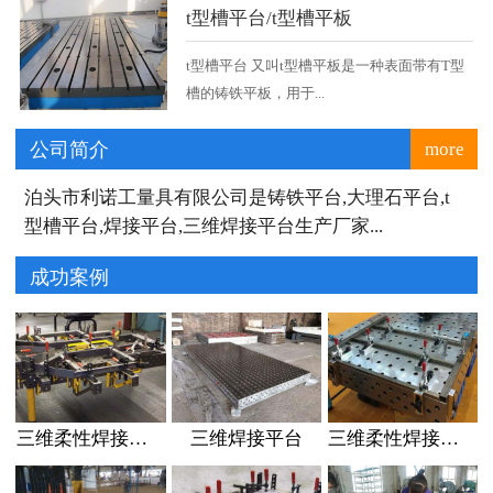
t型槽平台/t型槽平板
t型槽平台 又叫t型槽平板是一种表面带有T型
槽的铸铁平板，用于...
more
公司简介
泊头市利诺工量具有限公司是铸铁平台,大理石平台,t
型槽平台,焊接平台,三维焊接平台生产厂家...
成功案例
三维柔性焊接平台
三维焊接平台
三维柔性焊接工装平台