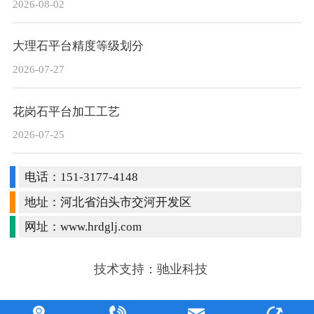
2026-08-02
大理石平台精度等级划分
2026-07-27
花岗石平台加工工艺
2026-07-25
电话：151-3177-4148
地址：河北省泊头市交河开发区
网址：www.hrdglj.com
技术支持：驰业科技