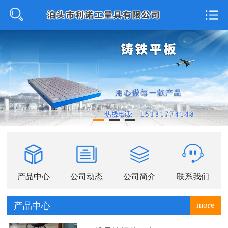
网站首页
公司简介
公司动态
产品展示
联系我们
产品中心
公司动态
公司简介
联系我们
more
产品中心