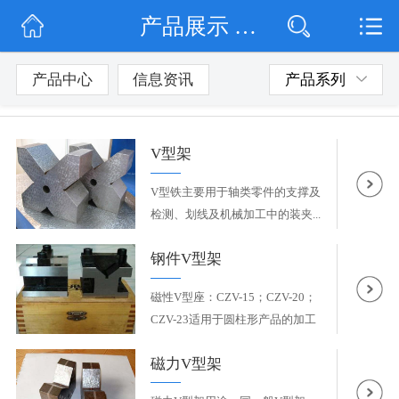
产品展示 / V型铁/V型架系列
网站首页
公司简介
产品中心
信息资讯
产品系列
公司动态
V型架
产品展示
V型铁主要用于轴类零件的支撑及
联系我们
检测、划线及机械加工中的装夹...
钢件V型架
磁性V型座：CZV-15；CZV-20；
CZV-23适用于圆柱形产品的加工
检测，校...
磁力V型架