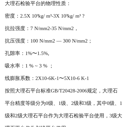
大理石检验平台的物理性质：
密度：2.5X 10³kg/ m³-3X 10³kg/ m³ ?
抗拉强度：7 N/mm2-35 N/mm2，
抗压强度：100 N/mm2 — 300 N/mm2；
孔隙率：1%〜1.5%,
吸水率：1 % ~ 3 % ；
线膨胀系数：2X10-6K-1〜5X10-6 K-1
按照大理石平台标准GB/T20428-2006规定，大理石
平台精度等级分为0级、1级、2级和3级，其中0级、1
级和2级大理石平台作为大理石检验平台使用，3级大