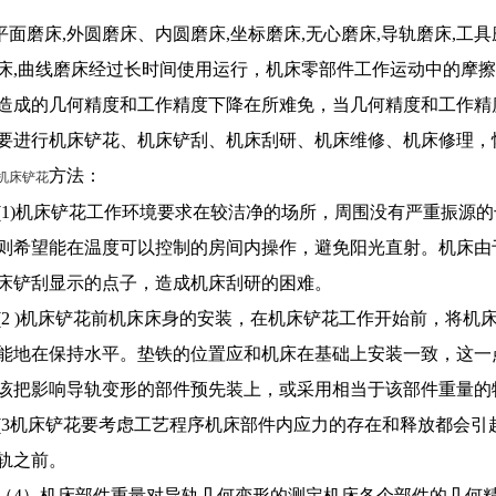
平面磨床,外圆磨床、内圆磨床,坐标磨床,无心磨床,导轨磨床,工具
床,曲线磨床经过长时间使用运行，机床零部件工作运动中的摩
造成的几何精度和工作精度下降在所难免，当几何精度和工作精
要进行机床铲花、机床铲刮、机床刮研、机床维修、机床修理，
方法：
机床铲花
(1)机床铲花工作环境要求在较洁净的场所，周围没有严重振源
则希望能在温度可以控制的房间内操作，避免阳光直射。机床由
床铲刮显示的点子，造成机床刮研的困难。
(2 )机床铲花前机床床身的安装，在机床铲花工作开始前，将
能地在保持水平。垫铁的位置应和机床在基础上安装一致，这一
应该把影响导轨变形的部件预先装上，或采用相
(3机床铲花要考虑工艺程序机床部件内应力的存在和释放都会
轨之前。
（4）机床部件重量对导轨几何变形的测定机床各个部件的几何