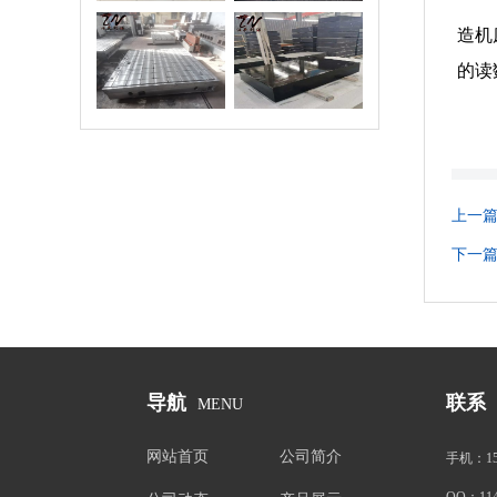
造机
验平台/试验平
花岗石平台
的读
板
上一
下一
导航
联系
MENU
网站首页
公司简介
手机：
1