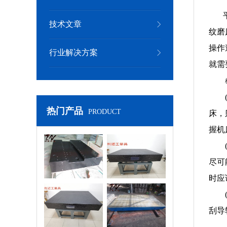
技术文章
纹磨
操作
行业解决方案
就需
热门产品
PRODUCT
床，
握机
岗石机械构件
大理石实验平台
尽可
时
密大理石平台
检测平台
刮导