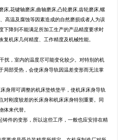
磨床,花键轴磨床,曲轴磨床,凸轮磨床,齿轮磨床,螺
擦、高温及腐蚀等因素造成的自然磨损或者人为误
度下降到不能满足所加工生产的产品精度要求时
恢复机床几何精度、工作精度及机械性能。
的干扰，室内的温度尽可能变化较少。对特别的机
于局部受热，会使床身导轨因温差变形而无法掌
机床床身用可调整的机床垫铁垫平，使机床床身导轨
点对刚度较差的长床身和机床床身特別重要。同
当于该部件重量的物体来代替。
引起铸件的变形，所以这些工序，一般也应安排在精
精度要求是受总装精度所规定，在机床制造厂对所