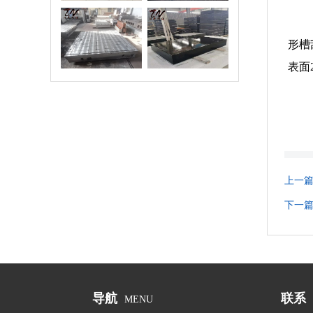
验平台/试验平
花岗石平台
形槽
板
表面
上一
下一
导航
联系
MENU