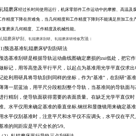
轧辊磨床
经过长时间使用运行，机床零部件工作运动中的摩擦、高温及
工作精度下降在所难免，当几何精度和工作精度下降到不能满足所加工生
恢复磨床几何精度、工作精度及机械性能。
轧辊磨床铲刮
、
、
方法：
轧辊磨床刮研
轧辊磨床研维修
(1)预选基准轧辊磨床铲刮刮研法
预选基准刮研是根据导轨运动曲线图确定磨损的zui低处，把它
做标记，用等高垫及平行平尺，以起点为基准用光学平直仪求出
记处利用研具将导轨刮到同样的坐标，作为“基准”，在刮研“基
薄薄一层蓝油，用平尺分段粗刮整个导轨，当基准间的导轨面与
进行精刮，使导轨面获得需要的表面质量。在缺乏光学平直仪时
准。水平仪用来确定基准的垂直坐标,钢丝和显微镜用来确定基准
用水平仪刮基准时，注意平尺和水平仪不应调头，水平仪在平尺
基准的间距应是平尺全长的5/9。
（2）轧辊磨床平行导轨三点刮研法