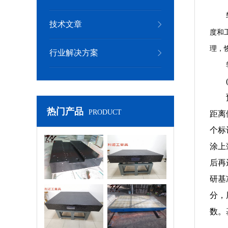
技术文章
度和
理，
行业解决方案
热门产品
PRODUCT
距离
个标
涂上
岗石机械构件
大理石实验平台
后再
研基
分，
密大理石平台
检测平台
数。