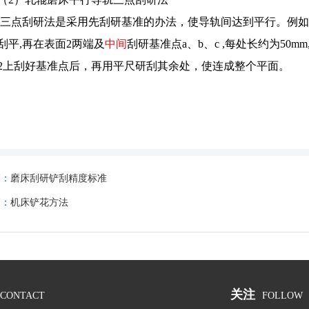
三点刮研法是采用先刮研基准的办法，使导轨间达到平行。例如
刮平,再在表面2两端及
中间
刮研基准点a、b、c ,每处长约为50
2上刮好基准点后，再用平尺研刮其余处，使连成整个平面。
篇：
磨床刮研铲刮精度标准
篇：
机床铲花方法
关注
CONTACT
FOLLOW