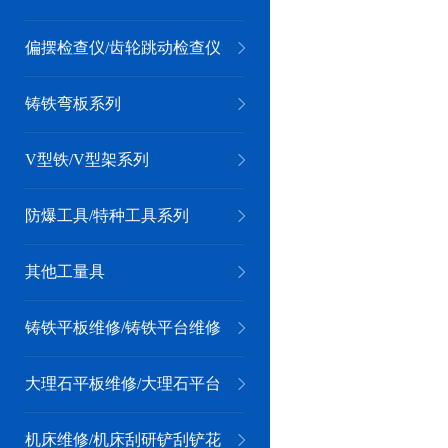
偏摆检查仪/齿轮跳动检查仪
系列
铸铁弯板系列
V型铁/V型架系列
防爆工具/特种工具系列
其他工量具
铸铁平板维修/铸铁平台维修
大理石平板维修/大理石平台
维修
机床维修/机床刮研铲刮铲花