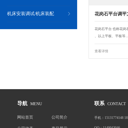
机床安装调试/机床装配
花岗石平台调平
花岗石平台 也称花岗
、以上平板、平板等...
查看详情
导航
联系
MENU
CONTACT
网站首页
公司简介
手机：
15131774148 1
QQ：
1140043046