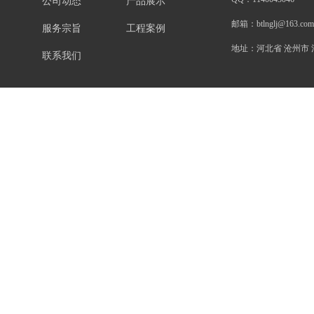
公司动态
产品展示
邮箱：
btlnglj@163.com
服务宗旨
工程案例
地址：
河北省 沧州市
联系我们