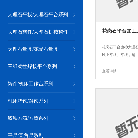
大理石平板/大理石平台系列
花岗石平台加工
大理石构件/大理石机械构件
花岗石平台也称大理
大理石量具/花岗石量具
以上平板、平板，是...
三维柔性焊接平台系列
查看详情
铸件/机床工作台系列
机床垫铁/斜铁系列
铸铁方箱/方筒系列
平尺/直角尺系列