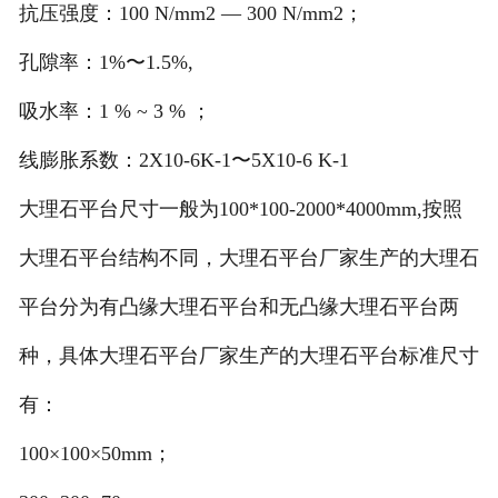
抗压强度：100 N/mm2 — 300 N/mm2；
孔隙率：1%〜1.5%,
吸水率：1 % ~ 3 % ；
线膨胀系数：2X10-6K-1〜5X10-6 K-1
大理石平台尺寸一般为100*100-2000*4000mm,按照
大理石平台结构不同，大理石平台厂家生产的大理石
平台分为有凸缘大理石平台和无凸缘大理石平台两
种，具体大理石平台厂家生产的大理石平台标准尺寸
有：
100×100×50mm；