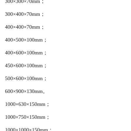
300×300×70mm；
300×400×70mm；
400×400×70mm；
400×500×100mm；
400×600×100mm；
450×600×100mm；
500×600×100mm；
600×900×130mm。
1000×630×150mm；
1000×750×150mm；
1000×1000×150mm；