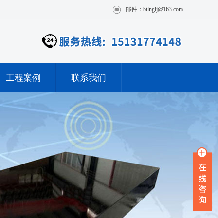
邮件：btlnglj@163.com
工程案例
联系我们