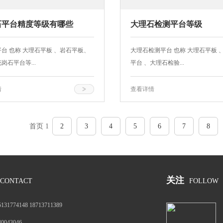
石平台精度等级有哪些
大理石检测平台等级
台 也称 大理石平板 、岩石平板、
大理石检测平台 也称 大理石平板 
岗石平台等...
平台 、大理石检验...
情
查看详情
首页
1
2
3
4
5
6
7
8
关注
CONTACT
FOLLOW
5131774148 18713711389
40043046