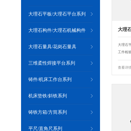
大理石平板/大理石平台系列
大理
大理石构件/大理石机械构件
大理石
大理石量具/花岗石量具
工件检验
三维柔性焊接平台系列
查看详
铸件/机床工作台系列
机床垫铁/斜铁系列
铸铁方箱/方筒系列
平尺/直角尺系列