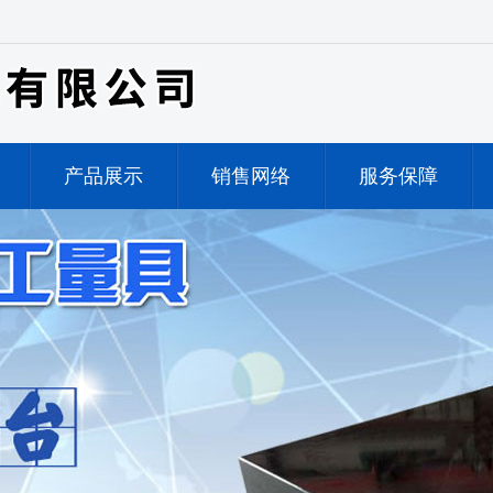
产品展示
销售网络
服务保障