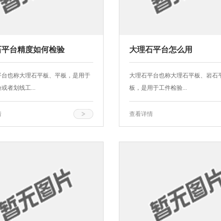
石平台精度如何检验
大理石平台怎么用
平台也称大理石平板、平板，是用于
大理石平台也称大理石平板、岩石
或者划线工...
板，是用于工件检验...
情
查看详情