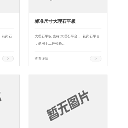
标准尺寸大理石平板
、花岗石
大理石平板 也称 大理石平台 、 花岗石平台
，是用于工件检验...
查看详情