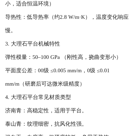
小，适合恒温环境）
导热性：低导热率（约2.8 W/m·K），温度变化响应
慢。
3. 大理石平台机械特性
弹性模量：50–100 GPa （刚性高，挠曲变形小）
平面度公差：00级 ≤0.005 mm/m，0级 ≤0.01
mm/m（研磨后可达微米级精度）
4. 大理石平台常见材质类型
济南青：高稳定性，适用于平台。
泰山青：纹理细密，抗风化性强。