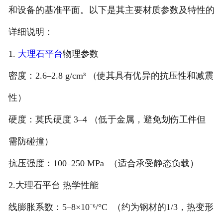
和设备的基准平面。以下是其主要材质参数及特性的
详细说明：
1.
大理石平台
物理参数
密度：2.6–2.8 g/cm³ （使其具有优异的抗压性和减震
性）
硬度：莫氏硬度 3–4 （低于金属，避免划伤工件但
需防碰撞）
抗压强度：100–250 MPa （适合承受静态负载）
2.大理石平台 热学性能
线膨胀系数：5–8×10⁻⁶/°C （约为钢材的1/3，热变形