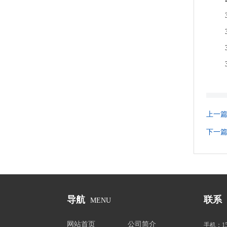
上一
下一
导航
联系
MENU
网站首页
公司简介
手机：
1