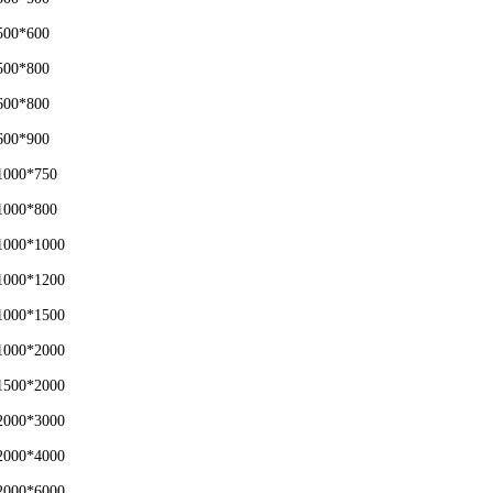
500*600
500*800
600*800
600*900
1000*750
1000*800
1000*1000
1000*1200
1000*1500
1000*2000
1500*2000
2000*3000
2000*4000
2000*6000