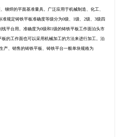
装、铆焊的平面基准量具。广泛应用于机械制造、化工、
标准规定铸铁平板准确度等级分为
0
级、
1
级、
2
级、
3
级四
划线平台用。准确度为
0
级和
1
级的铸铁平板工作面泊头市
平板的工作面也可以采用机械加工的方法来进行加工。
泊
生产、销售的铸铁平板、铸铁平台一般单块规格为