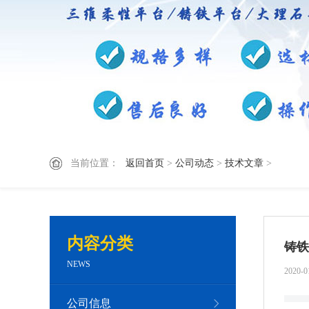
当前位置：
返回首页
>
公司动态
>
技术文章
>
内容分类
铸铁
NEWS
2020-0
公司信息