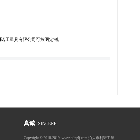
利诺工量具有限公司可按图定制。
真诚
SINCERE
Copyright © 2018-2019. www.btlnglj.com 泊头市利诺工量