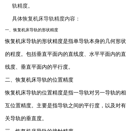
轨精度。
具体恢复机床导轨精度内容：
一、恢复机床导轨的形状精度
恢复机床导轨的形状精度是指单导轨本身的几何形状
的程度。包括垂直平面内的直线度、水平平面内的直
线度、垂直平面内的平行度。
二、恢复机床导轨的位置精度
恢复机床导轨的位置精度是指一导轨对另一导轨的相
互位置精度。主要是指导轨之间的平行度，以及对有
关导轨的垂直度。