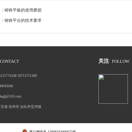
篇：
铸铁平板的使用磨损
篇：
铸铁平台的技术要求
关注
CONTACT
FOLLOW
5131774148 18713711389
40043046
tlnglj@163.com
河北省 沧州市 泊头市交河镇