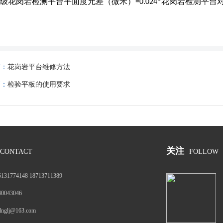
级花岗岩检测平台平面度允差（微米）
花岗岩检测平台
=0.024*
篇：
花岗岩平台维修方法
篇：
检验平板的使用要求
关注
CONTACT
FOLLOW
5131774148 18713711389
40043046
tlnglj@163.com