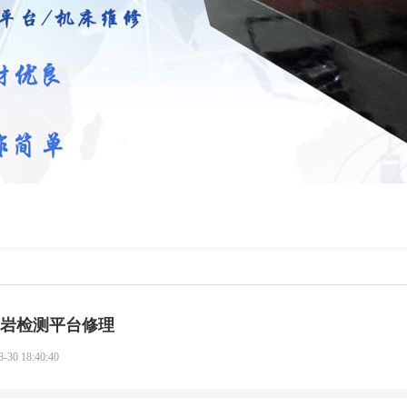
岩检测平台修理
8-30 18:40:40