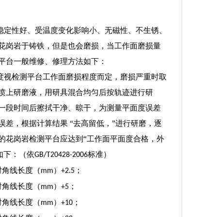
稳定性好、受温度变化影响小、无磁性、不生锈、
花岗岩于铸铁，但是也会磨损，当工作面磨损量
平台一般维修、修理方法如下：
度视检测平台工作面磨损程度而定，磨损严重时取
喷上研磨液，用研具混合均匀后按轨迹进行研
一段时间后擦拭干净、晾干，为测量平面度误差
误差，根据计算结果
“去高留低，”进行研磨，逐
的花岗岩检测平台应达到“工作面平面度合格，外
如下：（依
标准）
GB/T20428-2006
对角线长度（
）
；
mm
+2.5
对角线长度（
）
；
mm
+5
对角线长度（
）
；
mm
+10