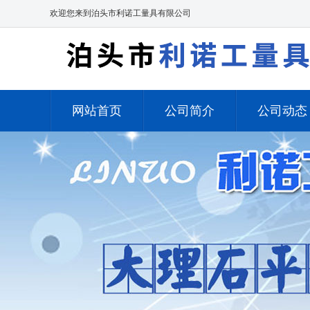
欢迎您来到泊头市利诺工量具有限公司
网站首页
公司简介
公司动态