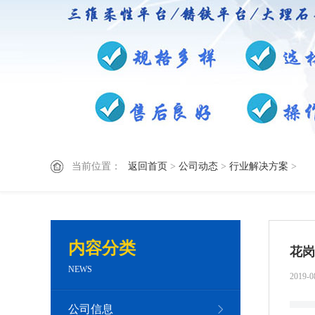
当前位置：
返回首页
>
公司动态
>
行业解决方案
>
内容分类
花岗
NEWS
2019-0
公司信息