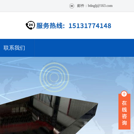
邮件：btlnglj@163.com
联系我们