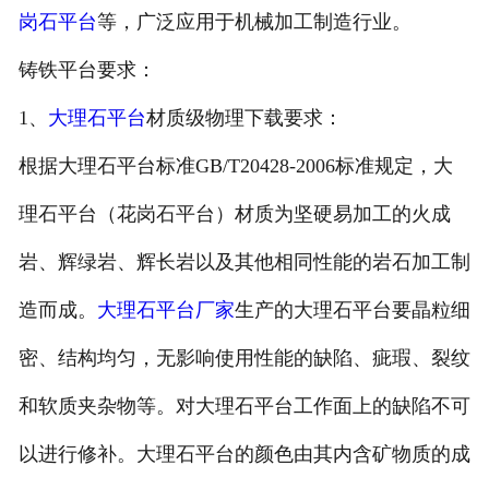
岗石平台
等，广泛应用于机械加工制造行业。
铸铁平台要求：
1、
大理石平台
材质级物理下载要求：
根据大理石平台标准GB/T20428-2006标准规定，大
理石平台（花岗石平台）材质为坚硬易加工的火成
岩、辉绿岩、辉长岩以及其他相同性能的岩石加工制
造而成。
大理石平台厂家
生产的大理石平台要晶粒细
密、结构均匀，无影响使用性能的缺陷、疵瑕、裂纹
和软质夹杂物等。对大理石平台工作面上的缺陷不可
以进行修补。大理石平台的颜色由其内含矿物质的成