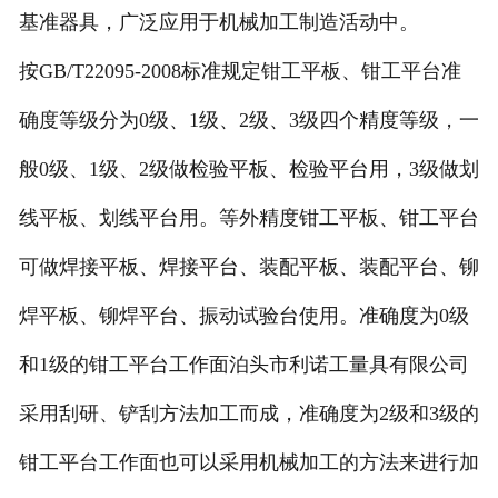
基准器具，广泛应用于机械加工制造活动中。
按GB/T22095-2008标准规定钳工平板、钳工平台准
确度等级分为0级、1级、2级、3级四个精度等级，一
般0级、1级、2级做检验平板、检验平台用，3级做划
线平板、划线平台用。等外精度钳工平板、钳工平台
可做焊接平板、焊接平台、装配平板、装配平台、铆
焊平板、铆焊平台、振动试验台使用。准确度为0级
和1级的钳工平台工作面泊头市利诺工量具有限公司
采用刮研、铲刮方法加工而成，准确度为2级和3级的
钳工平台工作面也可以采用机械加工的方法来进行加