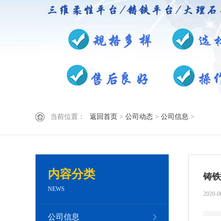
当前位置：
返回首页
>
公司动态
>
公司信息
>
内容分类
铸铁
NEWS
2020-0
公司信息