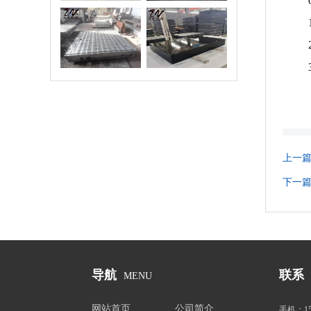
验平台/试验平
花岗石平台
板
上一
下一
导航
联系
MENU
网站首页
公司简介
手机：
1