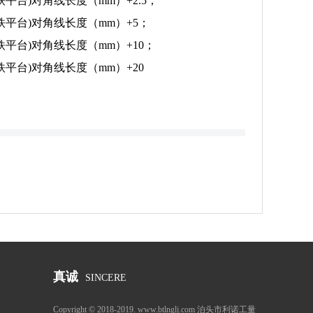
铁平台)对角线长度（mm）+2.5；
铸铁平台)对角线长度（mm）+5；
铁平台)对角线长度（mm）+10；
铁平台)对角线长度（mm）+20
真诚
SINCERE
Copyright © 2018-2019. www.btlnglj.com 泊头市利诺工量