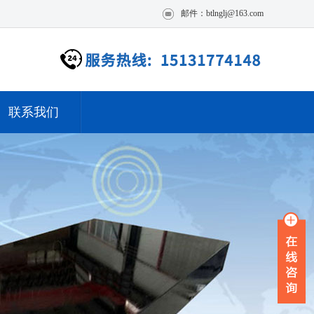
邮件：btlnglj@163.com
联系我们