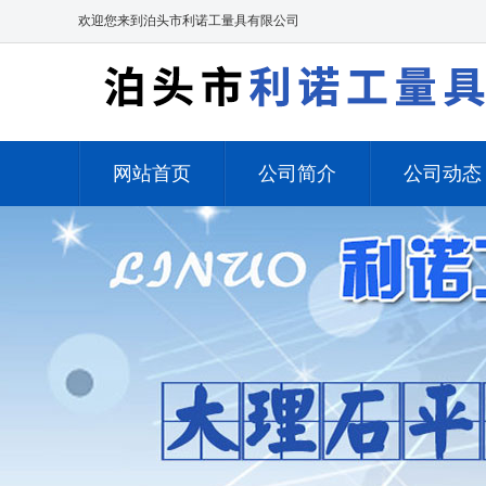
欢迎您来到泊头市利诺工量具有限公司
网站首页
公司简介
公司动态