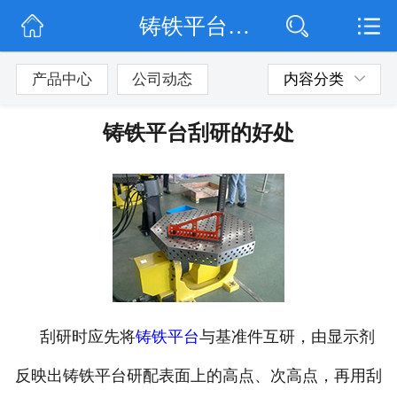
铸铁平台刮研的好处
网站首页
公司简介
产品中心
公司动态
内容分类
公司动态
铸铁平台刮研的好处
产品展示
联系我们
刮研时应先将
铸铁平台
与基准件互研，由显示剂
反映出铸铁平台研配表面上的高点、次高点，再用刮