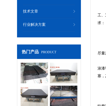
技术文章
工、
求：
行业解决方案
热门产品
PRODUCT
尽量
涂漆
岗石机械构件
大理石实验平台
塞，
密大理石平台
检测平台