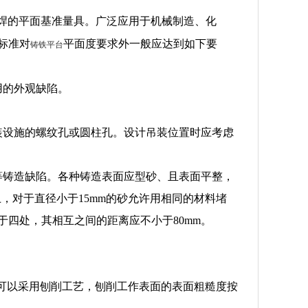
焊的平面基准量具。广泛应用于机械制造、化
标准对
平面度要求外一般应达到如下要
铸铁平台
用的外观缺陷。
装设施的螺纹孔或圆柱孔。设计吊装位置时应考虑
等铸造缺陷。各种铸造表面应型砂、且表面平整，
，对于直径小于15mm的砂允许用相同的材料堵
四处，其相互之间的距离应不小于80mm。
。
也可以采用刨削工艺，刨削工作表面的表面粗糙度按