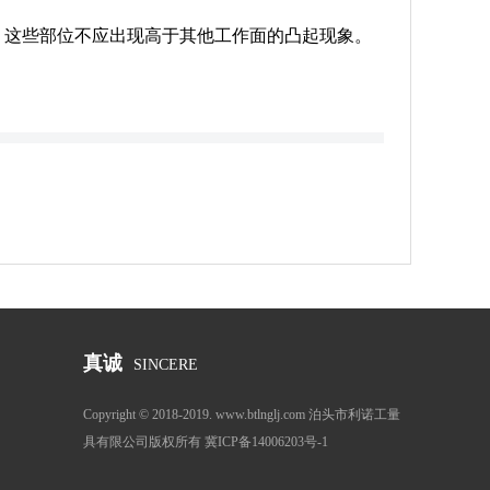
，这些部位不应出现高于其他工作面的凸起现象。
真诚
SINCERE
Copyright © 2018-2019. www.btlnglj.com 泊头市利诺工量
具有限公司版权所有 冀ICP备14006203号-1