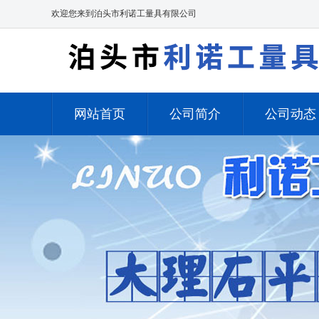
欢迎您来到泊头市利诺工量具有限公司
网站首页
公司简介
公司动态