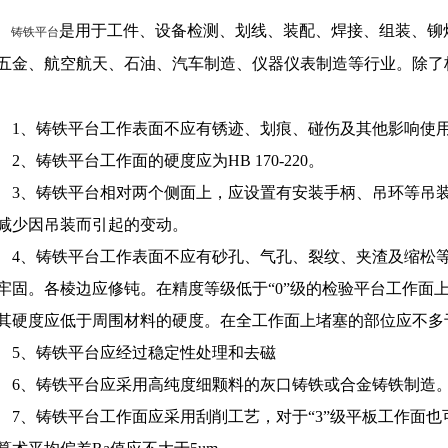
是用于工件、设备检测、划线、装配、焊接、组装、铆
铸铁平台
五金、航空航天、石油、汽车制造、仪器仪表制造等行业。除了
1、铸铁平台工作表面不应有锈迹、划痕、碰伤及其他影响使
2、铸铁平台工作面的硬度应为HB 170-220。
3、铸铁平台相对两个侧面上，应设置有安装手柄、吊环等吊
减少因吊装而引起的变动。
4、铸铁平台工作表面不应有砂孔、气孔、裂纹、夹渣及缩松
牢固。各棱边应修钝。在精度等级低于“0”级的检验平台工作面上
其硬度应低于周围材料的硬度。在全工作面上堵塞的部位应不多于
5、铸铁平台应经过稳定性处理和去磁
6、铸铁平台应采用高纯度细颗料的灰口铸铁或合金铸铁制造
7、铸铁平台工作面应采用刮削工艺，对于“3”级平板工作面