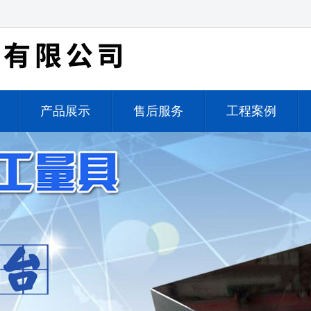
产品展示
售后服务
工程案例