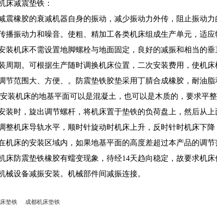
机床减震垫铁：
减震橡胶的衰减机器自身的振动，减少振动力外传，阻止振动力
传播振动力和噪音。使粗、精加工各类机床组成生产单元，适
安装机床不需设置地脚螺栓与地面固定，良好的减振和相当的垂
装周期。可根据生产随时调换机床位置，二次安装费用，使机床
调节范围大、方便、。防震垫铁胶垫采用丁腈合成橡胶，耐油脂
:安装机床的地基平面可以是混凝土，也可以是木质的，要求平
安装时，旋出调节螺杆，将机床置于垫铁的负荷盘上，然后从
调整机床导轨水平，顺时针旋动时机床上升，反时针时机床下
在机床的安装区域内，如果地基平面的高度差超过本产品的调
机床防震垫铁橡胶有蠕变现象，待经14天趋向稳定，故要求机床
机械设备减振安装。机械部件间减振连接。
床垫铁
成都机床垫铁