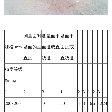
测量面对
测量面平
基面平
规格 mm
基面的垂
面度或直
面度或
直度
线度
直线度
精度等级
&mu;m
1
2
3
1
2
3
1
2
3
200×200
8
16
30
4
8
16
6
12
24