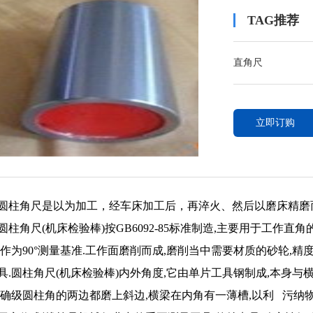
TAG推荐
直角尺
立即订购
圆柱角尺是以为加工，经车床加工后，再淬火、然后以磨床精
圆柱角尺(机床检验棒)按GB6092-85标准制造,主要用于工作
可作为90°测量基准.工作面磨削而成,磨削当中需要材质的砂轮,精
具.圆柱角尺(机床检验棒)内外角度,它由单片工具钢制成,本身
准确级圆柱角的两边都磨上斜边,横梁在内角有一薄槽,以利 污纳物