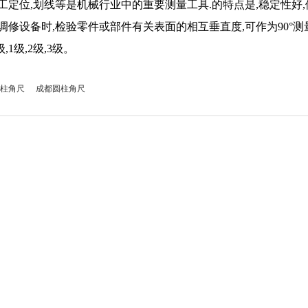
工定位,划线等是机械行业中的重要测量工具.的特点是,稳定性好,便于维修
调修设备时,检验零件或部件有关表面的相互垂直度,可作为90°测量基准.规格:
级,1级,2级,3级。
柱角尺
成都圆柱角尺