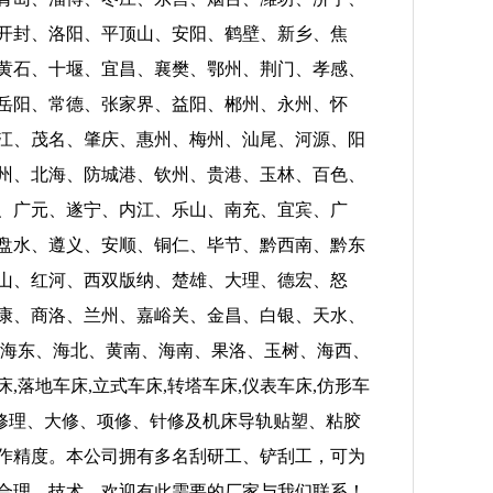
开封、洛阳、平顶山、安阳、鹤壁、新乡、焦
黄石、十堰、宜昌、襄樊、鄂州、荆门、孝感、
岳阳、常德、张家界、益阳、郴州、永州、怀
江、茂名、肇庆、惠州、梅州、汕尾、河源、阳
州、北海、防城港、钦州、贵港、玉林、百色、
、广元、遂宁、内江、乐山、南充、宜宾、广
盘水、遵义、安顺、铜仁、毕节、黔西南、黔东
山、红河、西双版纳、楚雄、大理、德宏、怒
康、商洛、兰州、嘉峪关、金昌、白银、天水、
、海东、海北、黄南、海南、果洛、玉树、海西、
床,落地车床,立式车床,转塔车床,仪表车床,仿形车
修修理、大修、项修、针修及机床导轨贴塑、粘胶
作精度。本公司拥有多名刮研工、铲刮工，可为
合理，技术，欢迎有此需要的厂家与我们联系！