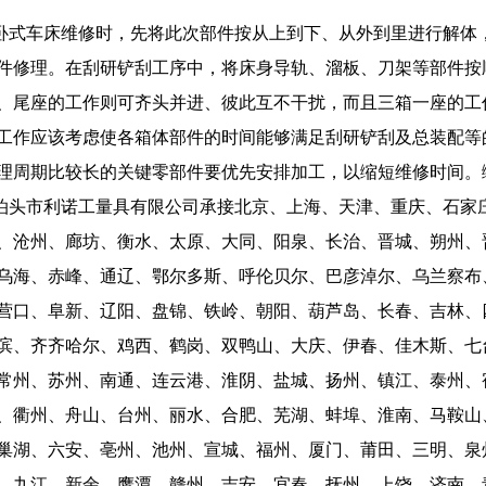
卧式车床维修时，先将此次部件按从上到下、从外到里进行解体
件修理。在刮研铲刮工序中，将床身导轨、溜板、刀架等部件按
、尾座的工作则可齐头并进、彼此互不干扰，而且三箱一座的工
工作应该考虑使各箱体部件的时间能够满足刮研铲刮及总装配等
理周期比较长的关键零部件要优先安排加工，以缩短维修时间。
泊头市利诺工量具有限公司承接北京、上海、天津、重庆、石家
、沧州、廊坊、衡水、太原、大同、阳泉、长治、晋城、朔州、
乌海、赤峰、通辽、鄂尔多斯、呼伦贝尔、巴彦淖尔、乌兰察布
营口、阜新、辽阳、盘锦、铁岭、朝阳、葫芦岛、长春、吉林、
滨、齐齐哈尔、鸡西、鹤岗、双鸭山、大庆、伊春、佳木斯、七
常州、苏州、南通、连云港、淮阴、盐城、扬州、镇江、泰州、
、衢州、舟山、台州、丽水、合肥、芜湖、蚌埠、淮南、马鞍山
巢湖、六安、亳州、池州、宣城、福州、厦门、莆田、三明、泉
、九江、新余、鹰潭、赣州、吉安、宜春、抚州、上饶、济南、