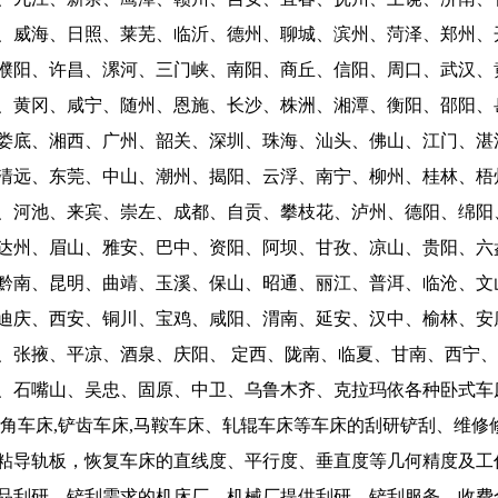
、威海、日照、莱芜、临沂、德州、聊城、滨州、菏泽、郑州、
濮阳、许昌、漯河、三门峡、南阳、商丘、信阳、周口、武汉、
、黄冈、咸宁、随州、恩施、长沙、株洲、湘潭、衡阳、邵阳、
娄底、湘西、广州、韶关、深圳、珠海、汕头、佛山、江门、湛
清远、东莞、中山、潮州、揭阳、云浮、南宁、柳州、桂林、梧
、河池、来宾、崇左、成都、自贡、攀枝花、泸州、德阳、绵阳
达州、眉山、雅安、巴中、资阳、阿坝、甘孜、凉山、贵阳、六
黔南、昆明、曲靖、玉溪、保山、昭通、丽江、普洱、临沧、文
迪庆、西安、铜川、宝鸡、咸阳、渭南、延安、汉中、榆林、安
、张掖、平凉、酒泉、庆阳、 定西、陇南、临夏、甘南、西宁
、石嘴山、吴忠、固原、中卫、乌鲁木齐、克拉玛依各种
卧式车
六角车床,铲齿车床,马鞍车床、轧辊车床等车床的刮研铲刮、维
粘导轨板，恢复车床的直线度、平行度、垂直度等几何精度及工
品刮研、铲刮需求的机床厂、机械厂提供刮研、铲刮服务，
收费