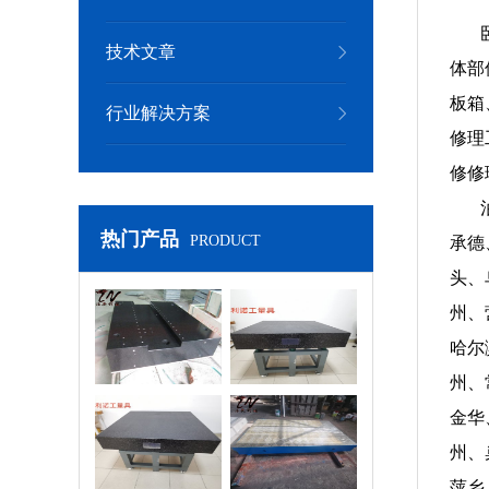
技术文章
体部
板箱
行业解决方案
修理
修修
热门产品
PRODUCT
承德
头、
州、
岗石机械构件
大理石实验平台
哈尔
州、
金华
密大理石平台
检测平台
州、
萍乡