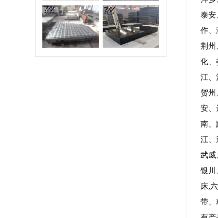
泰安
验平台/试验平
花岗石平台
作、
板
荆州
化、
江、
贺州
安、
南、
江、
武威
银川
床,
带、
有产