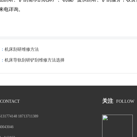
来电详询。
篇：
机床刮研维修方法
篇：
机床导轨刮研铲刮维修方法选择
关注
CONTACT
FOLLOW
5131774148 18713711389
40043046