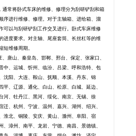
，通常将卧式车床的维修、修理分为刮研铲刮和箱
顺序进行维修、修理。对于主轴箱、进给箱、溜
作可以与刮研铲刮工作交叉进行。卧式车床维修
的进度要求。对主轴、尾座套筒、长丝杠等的维
缩短维修周期。
庄、唐山、秦皇岛、邯郸、邢台、保定、张家口、
晋中、运城、忻州、临汾、吕梁、呼和浩特、包
、沈阳、大连、鞍山、抚顺、本溪、丹东、锦
四平、辽源、通化、白山、松原、白城、延边、
台河、牡丹江、黑河、绥化、南京、无锡、徐
宿迁、杭州、宁波、温州、嘉兴、湖州、绍兴、
、淮北、铜陵、安庆、黄山、滁州、阜阳、宿
州、漳州、南平、龙岩、宁德、南昌、景德镇、
青岛、淄博、枣庄、东营、烟台、潍坊、济宁、