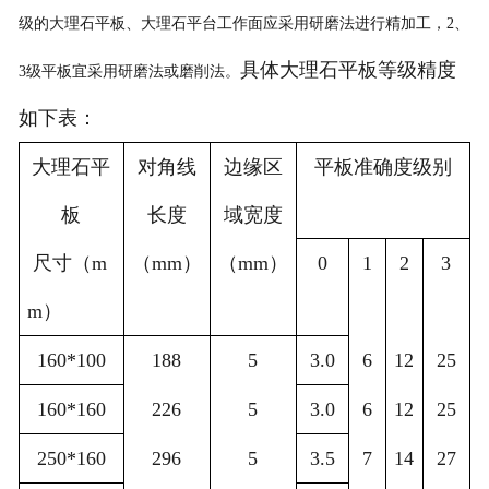
级的大理石平板、大理石平台工作面应采用研磨法进行精加工，
2
、
具体大理石平板等级精度
3
级平板宜采用研磨法或磨削法。
如下表：
大理石平
对角线
边缘区
平板准确度级别
板
长度
域宽度
尺寸
（
m
（
mm
）
（
mm
）
0
1
2
3
m
）
160*100
188
5
3.0
6
12
25
160*160
226
5
3.0
6
12
25
250*160
296
5
3.5
7
14
27