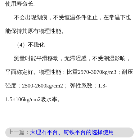
使用寿命长。
不会出现划痕，不受恒温条件阻止，在常温下也
能保持其原有物理性能。
（
4
）不磁化
测量时能平滑移动，无滞涩感，不受潮湿影响，
平面称定好。物理性能：比重
2970-3070kg/m3
；耐压
强度：
2500-2600kg/cm2
；
弹性系数：
1.3-
1.5
×
106kg/cm2
吸水率。
上一篇：
大理石平台、铸铁平台的选择使用