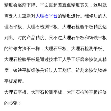
精度会逐渐下降、平面度超差直至精度丧失，这时就
需要人工重新对
大理石平台
的精度进行。维修后的大
理石平板、大理石检测平板、大理石检验平板精度达
到出厂时的产品精度。只不过大理石平板和铸铁平板
的维修方法不一样，大理石平板、大理石检测平板、
大理石检验平板是通过技术工人手工研磨来恢复其精
度，铸铁平板维修是通过人工刮研、铲刮来恢复铸铁
平板精度。
大理石平板、大理石检测平板、大理石检验平板维修
的步骤：