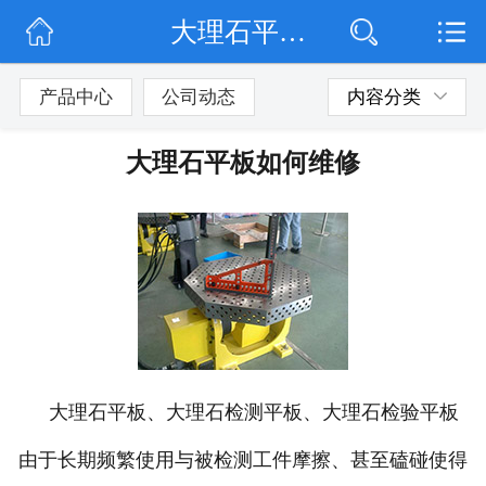
大理石平板如何维修
网站首页
公司简介
产品中心
公司动态
内容分类
公司动态
大理石平板如何维修
产品展示
联系我们
大理石平板、大理石检测平板、大理石检验平板
由于长期频繁使用与被检测工件摩擦、甚至磕碰使得