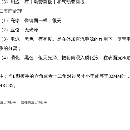
（3）用途：有手动套筒扳手和气动套筒扳手
二表面处理
（1）亮铬：像镜面一样，很亮
（2）亚铬：无光泽
（3）电泳：黑色，有亮度。是在外加直流电源的作用下，使带
质的分离；
（4）磷化：黑色，但无光泽。把套筒浸入磷化液，在表面沉积
程。
注：当L型扳手的六角或者十二角对边尺寸小于或等于32MM时，
HRC35。
爆L型扳手
成都防爆L型扳手