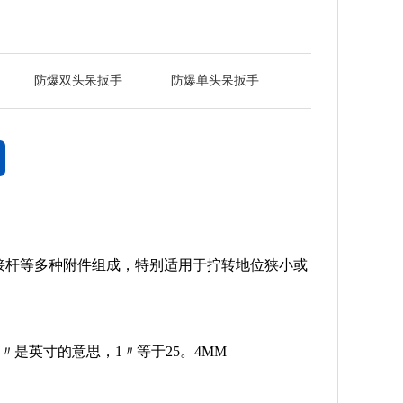
防爆双头呆扳手
防爆单头呆扳手
接杆等多种附件组成，特别适用于拧转地位狭小或
，〃是英寸的意思，1〃等于25。4MM