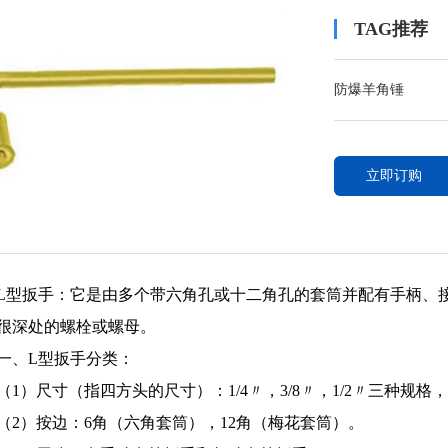
TAG推荐
防爆羊角锤
立即订购
L型扳手：它是由多个带六角孔或十二角孔的套筒并配有手柄、
很深处的螺栓或螺母。
一、L型扳手分类：
（1）尺寸（指四方头的尺寸）：1/4〃，3/8〃，1/2〃三种规格
（2）按边：6角（六角套筒），12角（梅花套筒）。