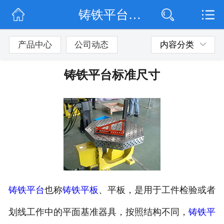
铸铁平台标准尺寸
网站首页
公司简介
产品中心
公司动态
内容分类
公司动态
铸铁平台标准尺寸
产品展示
联系我们
铸铁平台
也称
铸铁平板
、平板，是用于工件检验或者
划线工作中的平面基准器具，按照结构不同，
铸铁平