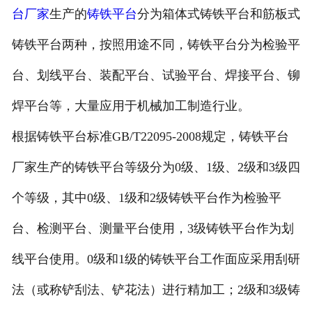
台厂家
生产的
铸铁平台
分为箱体式铸铁平台和筋板式
铸铁平台两种，按照用途不同，铸铁平台分为检验平
台、划线平台、装配平台、试验平台、焊接平台、铆
焊平台等，大量应用于机械加工制造行业。
根据铸铁平台标准GB/T22095-2008规定，铸铁平台
厂家生产的铸铁平台等级分为0级、1级、2级和3级四
个等级，其中0级、1级和2级铸铁平台作为检验平
台、检测平台、测量平台使用，3级铸铁平台作为划
线平台使用。0级和1级的铸铁平台工作面应采用刮研
法（或称铲刮法、铲花法）进行精加工；2级和3级铸