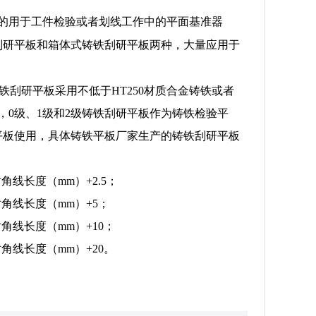
的用于工件检验或者划线工作中的平面基准器
刮研平板和箱体式铸铁刮研平板两种，大量应用于
的铸铁刮研平板采用不低于HT250材质合金铸铁或者
，0级、1级和2级铸铁刮研平板作为铸铁检验平
平板使用，具体铸铁平板厂家生产的铸铁刮研平板
角线长度（mm）+2.5；
对角线长度（mm）+5；
角线长度（mm）+10；
角线长度（mm）+20。