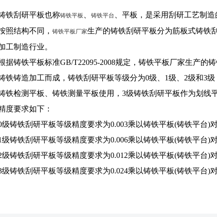
铸铁刮研平板也称
、
、平板，是采用刮研工艺制造
铸铁平板
铸铁平台
按照结构不同，
生产的铸铁刮研平板分为筋板式铸铁
铸铁平板厂家
加工制造行业。
根据铸铁平板标准GB/T22095-2008规定，铸铁平板厂家生产
铸铁铸造加工而成，铸铁刮研平板等级分为0级、1级、2级和3级
铸铁检测平板、铸铁测量平板使用，3级铸铁刮研平板作为划线
精度要求如下：
0级铸铁刮研平板等级精度要求为0.003乘以铸铁平板(铸铁平台)对
1级铸铁刮研平板等级精度要求为0.006乘以铸铁平板(铸铁平台)
2级铸铁刮研平板等级精度要求为0.012乘以铸铁平板(铸铁平台)对
3级铸铁刮研平板等级精度要求为0.024乘以铸铁平板(铸铁平台)对