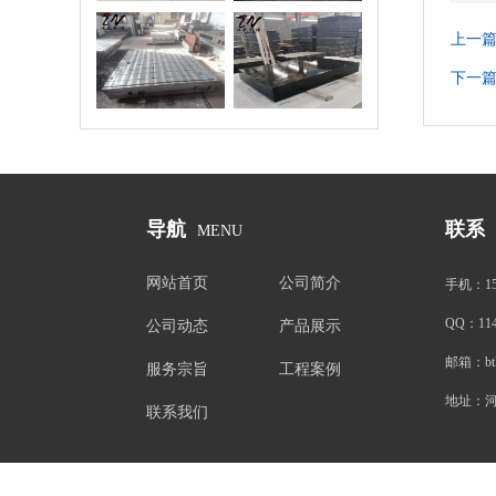
上一
验平台/试验平
花岗石平台
板
下一
导航
联系
MENU
网站首页
公司简介
手机：
1
QQ：
11
公司动态
产品展示
邮箱：
b
服务宗旨
工程案例
地址：
联系我们