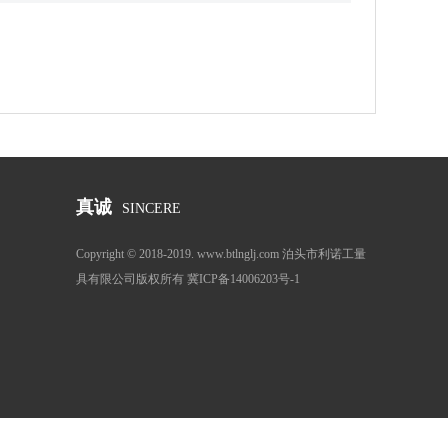
真诚
SINCERE
Copyright © 2018-2019. www.btlnglj.com 泊头市利诺工量
具有限公司版权所有 冀ICP备14006203号-1