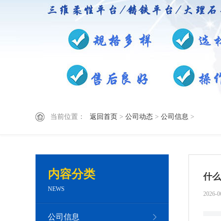
当前位置：
返回首页
>
公司动态
>
公司信息
>
内容分类
什么
NEWS
2026-0
公司信息