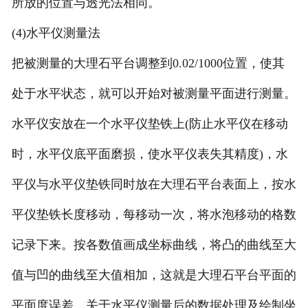
所放的位置与透光法相同。
(4)水平仪测量法
把被测量的大理石平台调整到0.02/1000位置，使其
处于水平状态，就可以开始对被测量平面进行测量。
水平仪安放在一个水平仪垫铁上(防止水平仪在移动
时，水平仪底平面磨损，使水平仪表失其精度)，水
平仪与水平仪垫铁同时放在大理石平台表面上，按水
平仪垫铁长度移动，每移动一次，将水泡移动的格数
记录下来。按各数值画成坐标曲线，将凸的曲线至大
值与凹的曲线至大值相加，这就是大理石平台平面的
平面度误差。关于水平仪测量后的数据处理及绘制坐