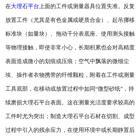
在
大理石平台
上面的工件或测量器具位置失准。反复
放置工件（尤其是有色金属或硬质合金）、起吊挪移
标准块（如量块）、拖动千分表底座、使用测头接触
等物理接触，即使非常小心，长期积累也会对高精度
表面造成微小的划痕或压痕；空气中飘落的微细尘
埃、操作者衣物携带的纤维颗粒，附着在工件或测量
工具底部，在移动或放置过程中如同“微型砂纸”，持
续磨损大理石平台表面。这在测量光洁度要求较高的
工件时尤为突出；制造大理石平台石材在切割、成型
过程中引入的残余应力，在使用环境中或长期静置后