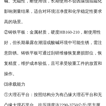
碱、无磁性，耐使用强，长期使用不会因腐蚀或磁化
影响测量结果，适合对环境洁净度和化学稳定性要求
高的场景。
②铸铁平板：金属材质，硬度HB160-210，耐使用性
好，但长期暴露在潮湿或酸碱环境中可能生锈，需注
意防锈。铸铁平板可通过刮研维修恢复磨损部位，恢
复精度，维护成本较低，且可承受较重工件的放置和
操作。
⑶承载能力
①大理石平台：按照结构分为有凸缘大理石平台和无
凸缘大理石平台，抗压强度达2290-3750公斤/平方厘