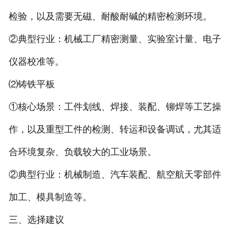
检验，以及需要无磁、耐酸耐碱的精密检测环境。
②典型行业：机械工厂精密测量、实验室计量、电子
仪器校准等。
⑵铸铁平板
①核心场景：工件划线、焊接、装配、铆焊等工艺操
作，以及重型工件的检测、转运和设备调试，尤其适
合环境复杂、负载较大的工业场景。
②典型行业：机械制造、汽车装配、航空航天零部件
加工、模具制造等。
三、选择建议