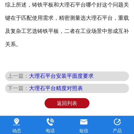
综上所述，铸铁平板和大理石平台哪个好这个问题关
键在于匹配使用需求，精密测量选大理石平台，重载
及复杂工艺选铸铁平板，二者在工业场景中形成互补
关系。
上一篇：
大理石平台安装平面度要求
下一篇：
大理石平台精度对照表
返回列表
动态
电话
短信
产品