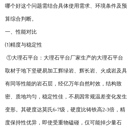
哪个好这个问题需结合具体使用需求、环境条件及预
算综合判断。
一、性能对比
⑴精度与稳定性
①大理石平台：大理石平台厂家生产的大理石平台
取材于地下坚硬易加工辉绿岩、辉长岩、火成岩及具
有同等性能的岩石层，经亿万年自然时效，结构致
密、质地均匀，稳定性佳，不易因常规温差变化发生
变形。其硬度达莫氏6-7级，硬度比铸铁高2-3倍，精
度保持性优异，即使受重物磕碰，仅可能掉少量石