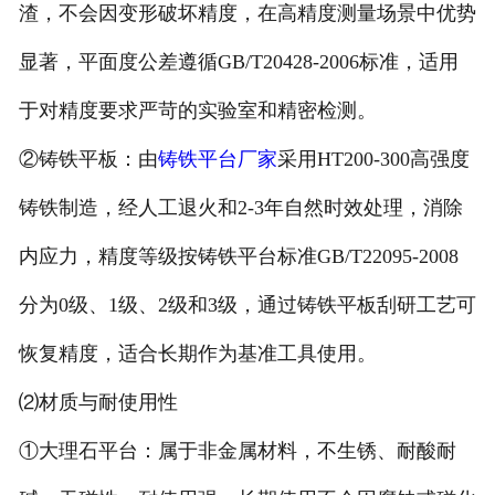
渣，不会因变形破坏精度，在高精度测量场景中优势
显著，平面度公差遵循GB/T20428-2006标准，适用
于对精度要求严苛的实验室和精密检测。
②铸铁平板：由
铸铁平台厂家
采用HT200-300高强度
铸铁制造，经人工退火和2-3年自然时效处理，消除
内应力，精度等级按铸铁平台标准GB/T22095-2008
分为0级、1级、2级和3级，通过铸铁平板刮研工艺可
恢复精度，适合长期作为基准工具使用。
⑵材质与耐使用性
①大理石平台：属于非金属材料，不生锈、耐酸耐