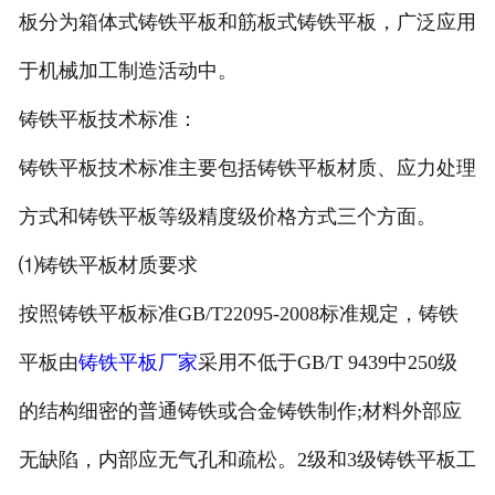
板分为箱体式铸铁平板和筋板式铸铁平板，广泛应用
于机械加工制造活动中。
铸铁平板技术标准：
铸铁平板技术标准主要包括铸铁平板材质、应力处理
方式和铸铁平板等级精度级价格方式三个方面。
⑴铸铁平板材质要求
按照铸铁平板标准GB/T22095-2008标准规定，铸铁
平板由
铸铁平板厂家
采用不低于GB/T 9439中250级
的结构细密的普通铸铁或合金铸铁制作;材料外部应
无缺陷，内部应无气孔和疏松。2级和3级铸铁平板工