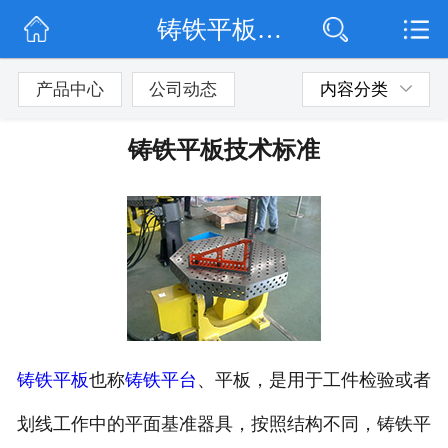
铸铁平板技术标准
网站首页
公司简介
产品中心
公司动态
内容分类
公司动态
铸铁平板技术标准
产品展示
联系我们
铸铁平板
也称
铸铁平台
、平板，是用于工件检验或者
划线工作中的平面基准器具，按照结构不同，铸铁平