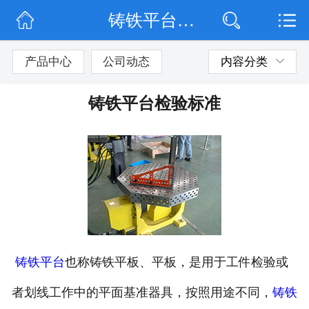
铸铁平台检验标准
网站首页
公司简介
产品中心
公司动态
内容分类
公司动态
铸铁平台检验标准
产品展示
联系我们
铸铁平台
也称铸铁平板、平板，是用于工件检验或
者划线工作中的平面基准器具，按照用途不同，
铸铁