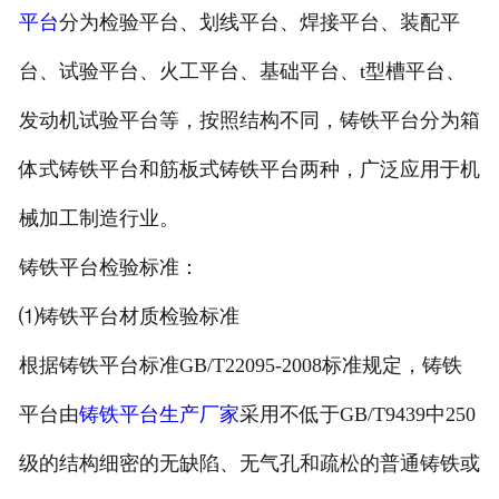
平台
分为检验平台、划线平台、焊接平台、装配平
台、试验平台、火工平台、基础平台、t型槽平台、
发动机试验平台等，按照结构不同，铸铁平台分为箱
体式铸铁平台和筋板式铸铁平台两种，广泛应用于机
械加工制造行业。
铸铁平台检验标准：
⑴铸铁平台材质检验标准
根据铸铁平台标准GB/T22095-2008标准规定，铸铁
平台由
铸铁平台生产厂家
采用不低于GB/T9439中250
级的结构细密的无缺陷、无气孔和疏松的普通铸铁或