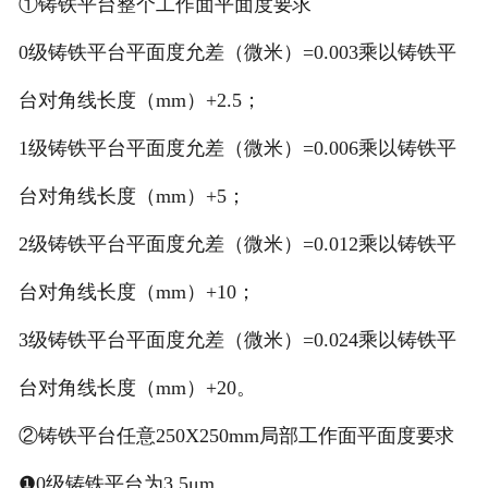
①铸铁平台整个工作面平面度要求
0级铸铁平台平面度允差（微米）=0.003乘以铸铁平
台对角线长度（mm）+2.5；
1级铸铁平台平面度允差（微米）=0.006乘以铸铁平
台对角线长度（mm）+5；
2级铸铁平台平面度允差（微米）=0.012乘以铸铁平
台对角线长度（mm）+10；
3级铸铁平台平面度允差（微米）=0.024乘以铸铁平
台对角线长度（mm）+20。
②铸铁平台任意250X250mm局部工作面平面度要求
❶0级铸铁平台为3.5μm