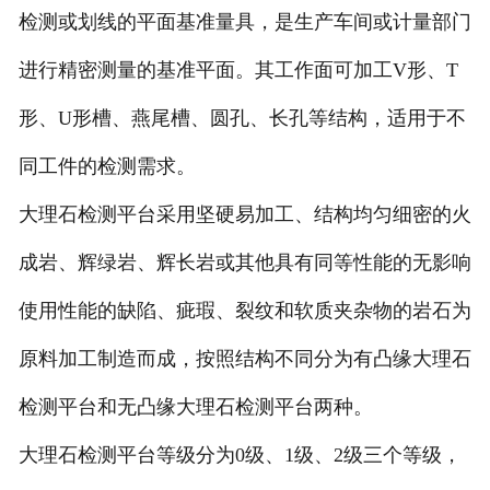
检测或划线的平面基准量具，是生产车间或计量部门
进行精密测量的基准平面。其工作面可加工V形、T
形、U形槽、燕尾槽、圆孔、长孔等结构，适用于不
同工件的检测需求。
大理石检测平台采用坚硬易加工、结构均匀细密的火
成岩、辉绿岩、辉长岩或其他具有同等性能的无影响
使用性能的缺陷、疵瑕、裂纹和软质夹杂物的岩石为
原料加工制造而成，按照结构不同分为有凸缘大理石
检测平台和无凸缘大理石检测平台两种。
大理石检测平台等级分为0级、1级、2级三个等级，