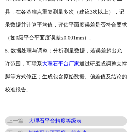
具，在各基准点重复测量多次（建议3次以上），记
录数据并计算平均值，评估平面度误差是否符合要求
（如0级平台平面度误差≤0.001mm）。
5. 数据处理与调整：分析测量数据，若误差超出允
许范围，可联系
大理石平台厂家
通过研磨或调整支撑
脚等方式修正；生成包含原始数据、偏差值及结论的
校准报告。
上一篇：
大理石平台精度等级表