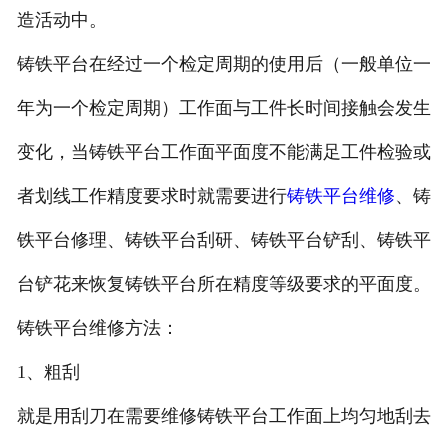
造活动中。
铸铁平台在经过一个检定周期的使用后（一般单位一
年为一个检定周期）工作面与工件长时间接触会发生
变化，当铸铁平台工作面平面度不能满足工件检验或
者划线工作精度要求时就需要进行
铸铁平台维修
、铸
铁平台修理、铸铁平台刮研、铸铁平台铲刮、铸铁平
台铲花来恢复铸铁平台所在精度等级要求的平面度。
铸铁平台维修方法：
1、粗刮
就是用刮刀在需要维修铸铁平台工作面上均匀地刮去