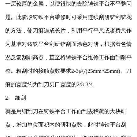
一层较厚的金属，以便很快的去除铸铁平台不平整问
题。此阶段铸铁平台维修时可采用连续刮研铲刮铲花
的方法，使刀痕连成长片，利用平行平尺或者桥尺作
为基准对铸铁平台刮研铲刮面涂色对研，根据着色情
况反复刮削高点，直至将铸铁平台维修工作面刮削平
整。粗刮时的接触点数要求2-3点/(25mm*25mm)。刀
痕的宽度约为刮刀刃口宽度的2/3-3/4.
2、 细刮
就是用细刮刀在铸铁平台工作面刮去稀疏的大块研
点，增加单位面积内的研和点数。此时铸铁平台刮