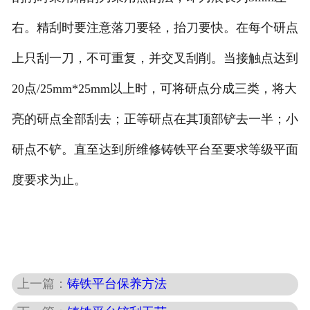
右。精刮时要注意落刀要轻，抬刀要快。在每个研点
上只刮一刀，不可重复，并交叉刮削。当接触点达到
20点/25mm*25mm以上时，可将研点分成三类，将大
亮的研点全部刮去；正等研点在其顶部铲去一半；小
研点不铲。直至达到所维修铸铁平台至要求等级平面
度要求为止。
上一篇：
铸铁平台保养方法