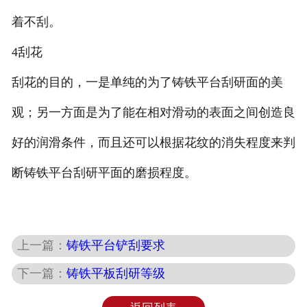
着不刮。
4刮花
刮花的目的，一是单纯的为了铸铁平台刮研面的美
观；另一方面是为了能在相对滑动的表面之间创造良
好的润滑条件，而且还可以根据花纹的消失程度来判
断铸铁平台刮研平面的磨损程度。
上一篇：
铸铁平台铲刮要求
下一篇：
铸铁平板刮研等级