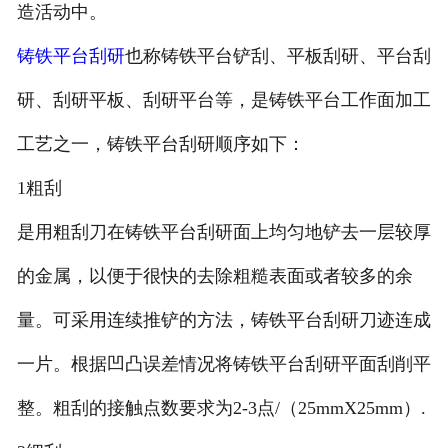
造活动中。
铸铁平台刮研
也称铸铁平台铲刮、平板刮研、平台刮
研、刮研平板、刮研平台等，是铸铁平台工作面加工
工艺之一，铸铁平台刮研顺序如下：
1粗刮
是用粗刮刀在铸铁平台刮研面上均匀地铲去一层较厚
的金属，以便于很快的去除粗糙表面或者较多的余
量。可采用连续推铲的方法，铸铁平台刮研刀迹连成
一片。根据凹凸误差情况将铸铁平台刮研平面刮削平
整。粗刮的接触点数要求为2-3点/（25mmX25mm）.