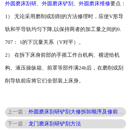
外圆磨床刮研
、
外圆磨床铲刮
、
外圆磨床维修
要点：
1） 无论采用磨削或刮削的方法修理时，应使V形导
轨和平导轨均匀下降,以保持两者的加工量之间的0.
707： 1的下沉量关系（V对平）。
2） 在拆下床身前部的手摇工作台机构、横进给机
构、液压操纵箱、前罩等部件满24h后，在磨削或刮
削导轨前应将它们全部装上床身。
上一篇：
外圆磨床刮研铲刮大修拆卸顺序及修前检测
下一篇：
龙门磨床刮研铲刮方法