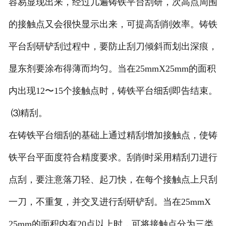
容易显现出来，经过几遍铸铁平台刮研，次高点周围
的接触点又会很快显示出来，可提高刮削效率。铸铁
平台刮研铲刮过程中，要防止刮刀倾斜而划出深痕，
显东剂要涂布得薄而均匀。当在25mmX25mm的面积
内出现12〜15个接触点时，铸铁平台细刮即告结束。
⑶精刮。
在铸铁平台细刮的基础上通过精刮增加接触点，使铸
铁平台平面度符合精度要求。刮削时采用精刮刀进行
点刮，要注意落刀轻、起刀快，在每个接触点上只刮
一刀，不重复，并交叉进行刮研铲刮。当在25mmX
25mm的面积内有20点以上时，可将接触点分为三类