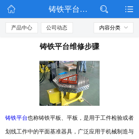
铸铁平台维修步骤
网站首页
公司简介
产品中心
公司动态
内容分类
公司动态
铸铁平台维修步骤
产品展示
联系我们
铸铁平台
也称铸铁平板、平板，是用于工件检验或者
划线工作中的平面基准器具，广泛应用于机械制造与