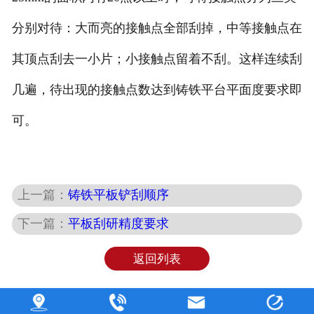
分别对待：大而亮的接触点全部刮掉，中等接触点在
其顶点刮去一小片；小接触点留着不刮。这样连续刮
几遍，待出现的接触点数达到铸铁平台平面度要求即
可。
上一篇：
铸铁平板铲刮顺序
下一篇：
平板刮研精度要求
返回列表