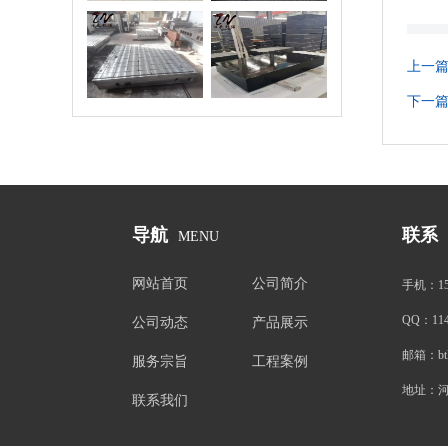
验平台/试验平
花岗石平台
板
上一
下一
导航
联系
MENU
网站首页
公司简介
手机：
1
QQ：
11
公司动态
产品展示
邮箱：
b
服务宗旨
工程案例
地址：
联系我们