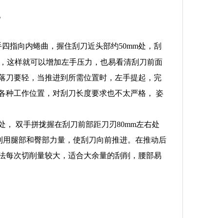
。
四指向内蜷曲，握住刮刀近头部约50mm处，刮
前倾斜，这样就可以增加左手压力，也易看清刮刀前面
落刀要轻，当推进到所需位置时，左手提起，完
各种工作位置，对刮刀长度要求也不太严格， 姿
， 双手拼拢握在刮刀前部距刀刃80mm左右处
利用腿部和臀部力量，使刮刀向前推进。在推动后
法每次切削量较大，适合大余量的刮削，腰部易