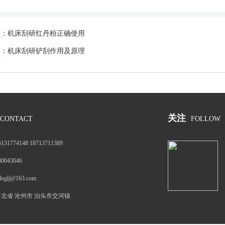
篇：
机床刮研红丹粉正确使用
篇：
机床刮研铲刮作用及原理
关注
CONTACT
FOLLOW
5131774148 18713711389
40043046
tlnglj@163.com
河北省 沧州市 泊头市交河镇