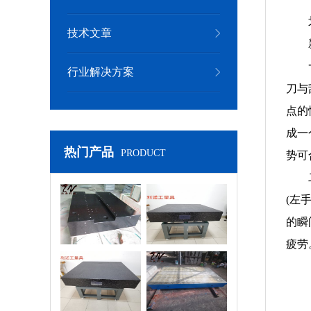
技术文章
行业解决方案
刀与
点的
成一
热门产品
PRODUCT
势可
(左
岗石机械构件
大理石实验平台
的瞬
疲劳
密大理石平台
检测平台