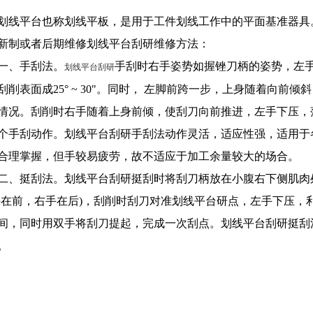
划线平台也称划线平板，是用于工件划线工作中的平面基准器具
新制或者后期维修划线平台刮研维修方法：
一、手刮法。
手刮时右手姿势如握锉刀柄的姿势，左手
划线平台刮研
刮削表面成25° ~ 30"。同时， 左脚前跨一步，上身随着向
情况。刮削时右手随着上身前倾，使刮刀向前推进，左手下压，
个手刮动作。划线平台刮研手刮法动作灵活，适应性强，适用于
合理掌握，但手较易疲劳，故不适应于加工余量较大的场合。
二、挺刮法。划线平台刮研挺刮时将刮刀柄放在小腹右下侧肌肉处
手在前，右手在后)，刮削时刮刀对准划线平台研点，左手下压，
间，同时用双手将刮刀提起，完成一次刮点。划线平台刮研挺刮
。