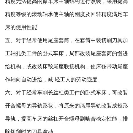
精度无法提高的原车床主轴结构
进行改装，采用提髙
精度等级的滚动轴承使主轴的刚度及回转精度满足车
床的使用性能
五、
对于经常使用尾座套筒，在套筒中装切削刀具加
工轴孔类工件的卧式车床，局部改
装尾座套筒的慢进
给机构，或改装床鞍尾座联接机构，使床鞍带动尾座
作轴向自动进给，减
轻工人的劳动强度。
六、
对于经常车削长丝杠类工件的卧式车床，可改装
开合螺母的导轨形状，将原来的燕
尾导轨改装成矩形
导轨，提髙车床的丝杠开合螺母副啮合稳定性能，排
除切削时的刀具窜动。