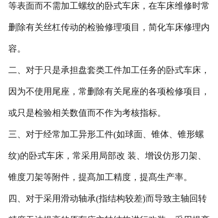
等表面而不需加工螺纹的卧式车
床，在车床维修时常
删除有关丝杠传动的检验修理项目，简化车床修理内
容。
二、
对于只是承担盘套类工件加工任务的卧式车床，
因为不使用尾座，常删除有关尾座
的各项检修项目，
或只是检验相关数值而不作为考核指标。
三、
对于经常加工异形工件
(
如球面、锥体、锥形螺
纹
)
的卧式车床，常采用局部改
装、增设仿形刀架、
锥度刀架等附件，提髙加工精度，提髙生产率。
四、
对于采用滑动轴承
(
指结构较差
)
而导致主轴回转