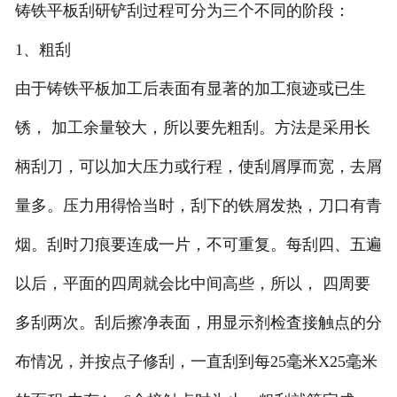
铸铁平板刮研铲刮过程可分为三个不同的阶段：
1、粗刮
由于铸铁平板加工后表面有显著的加工痕迹或已生
锈， 加工余量较大，所以要先粗刮。方法是采用长
柄刮刀，可以加大压力或行程，使刮屑厚而宽，去屑
量多。压力用得恰当时，刮下的铁屑发热，刀口有青
烟。刮时刀痕要连成一片，不可重复。每刮四、五遍
以后，平面的四周就会比中间高些，所以， 四周要
多刮两次。刮后擦净表面，用显示剂检査接触点的分
布情况，并按点子修刮，一直刮到每25毫米X25毫米