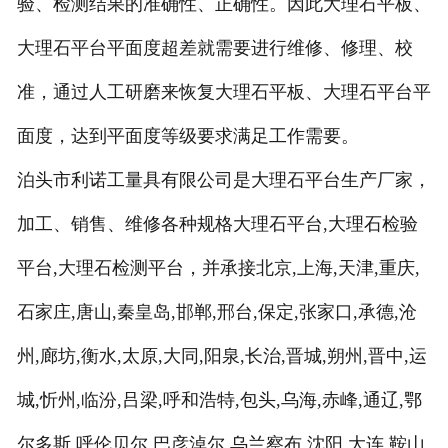
验、检测结果的准确性、正确性。因此大理石平板、
大理石平台平面度超差就需要进行维修、修理、校
准，通过人工研磨来恢复大理石平板、大理石平台平
面度，达到平面度等级要求满足工作需要。
泊头市利诺工量具有限公司是大理石平台生产厂家，
加工、销售、维修各种规格大理石平台,大理石检验
平台,大理石检测平台，并承接北京,上海,天津,重庆,
石家庄,唐山,秦皇岛,邯郸,邢台,保定,张家口,承德,沧
州,廊坊,衡水,太原,大同,阳泉,长治,晋城,朔州,晋中,运
城,忻州,临汾,吕梁,呼和浩特,包头,乌海,赤峰,通辽,鄂
尔多斯,呼伦贝尔,巴彦淖尔,乌兰察布,沈阳,大连,鞍山,