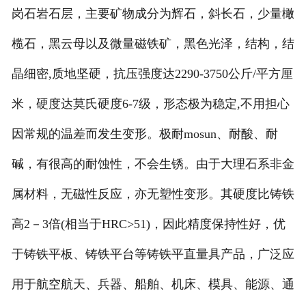
岗石岩石层，主要矿物成分为辉石，斜长石，少量橄
榄石，黑云母以及微量磁铁矿，黑色光泽，结构，结
晶细密,质地坚硬，抗压强度达2290-3750公斤/平方厘
米，硬度达莫氏硬度6-7级，形态极为稳定,不用担心
因常规的温差而发生变形。极耐mosun、耐酸、耐
碱，有很高的耐蚀性，不会生锈。由于大理石系非金
属材料，无磁性反应，亦无塑性变形。其硬度比铸铁
高2－3倍(相当于HRC>51)，因此精度保持性好，优
于铸铁平板、铸铁平台等铸铁平直量具产品，广泛应
用于航空航天、兵器、船舶、机床、模具、能源、通