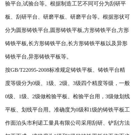
验平台,试验台等。根据制造工艺不同可分为刮研平
板、刮研平台、研磨平板、研磨平台等。根据形状可
分为圆形铸铁平台,圆形铸铁平板,方形铸铁平台,方形
铸铁平板,长方形铸铁平台,长方形铸铁平板以及异形
铸铁平台,异形铸铁平板等。
按GB/T22095-2008标准规定铸铁平板、铸铁平台精
度等级分为0级、1级、2级、3级四个精度等级，一般
0级、1级、2级做检验平板、检验平台用，3级做划线
平板、划线平台用。准确度为0级和1级的铸铁平板工
作面泊头市利诺工量具有限公司采用刮研、铲刮方法