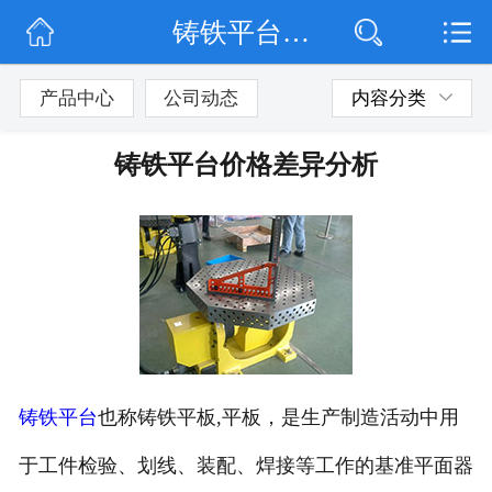
铸铁平台价格差异分析
网站首页
公司简介
产品中心
公司动态
内容分类
公司动态
铸铁平台价格差异分析
产品展示
联系我们
铸铁平台
也称铸铁平板,平板，是生产制造活动中用
于工件检验、划线、装配、焊接等工作的基准平面器