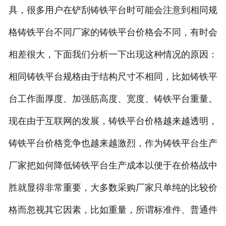
具，很多用户在铲刮铸铁平台时可能会注意到相同规
格铸铁平台不同厂家的铸铁平台价格会不同，有时会
相差很大，下面我们分析一下出现这种情况的原因：
相同铸铁平台规格由于结构尺寸不相同，比如铸铁平
台工作面厚度、加强筋高度、宽度、铸铁平台重量。
现在由于互联网的发展，铸铁平台价格越来越透明，
铸铁平台价格竞争也越来越激烈，作为铸铁平台生产
厂家把如何降低铸铁平台生产成本以便于在价格战中
胜就显得非常重要，大多数采购厂家只单纯的比较价
格而忽视其它因素，比如重量，所谓标准件、普通件