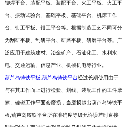
铆焊平台、装配平板、装配平台、火工平板、火工平
台、振动试验台、基础平板、基础平台、机床工作
台、钳工平板、钳工平台等。根据制造工艺不同可分
为刮研平板、刮研平台、研磨平板、研磨平台等。广
泛应用于建筑建材、冶金矿产、石油化工、水利水
电、交通运输、信息产业、机械机电等行业。
葫芦岛铸铁平板
,
葫芦岛铸铁平台
经过长期使用由于
与在其工作面上进行检验、划线、装配工作的工件摩
擦、磕碰工作平面会磨损，当磨损超出葫芦岛铸铁平
板,葫芦岛铸铁平台所在准确度等级允许误差时直接