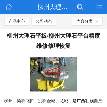
柳州大理石平板/柳州大理石平台精度维修修理恢复
网站首页
公司简介
产品中心
公司动态
内容分类
公司动态
柳州大理石平板/柳州大理石平台精度
产品展示
维修修理恢复
联系我们
柳州，简称“柳”，别称壶城、龙城，是广西壮族自治