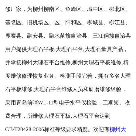
修厂家，为柳州柳南区、鱼峰区、城中区、柳北区、
基隆区、旧机场区、区、阳和区、柳城县、柳江县、
鹿寨县、融安县、融水苗族自治县、三江侗族自治县
用户提供大理石平板,大理石平台,大理石量具产品，
并承接柳州大理石平台维修,柳州大理石平板维修,精
度维修修理恢复业务。检测手段完善，拥有多名大理
石平板维修,大理石平台维修人员和研磨维修经验，
采用青岛前哨WL-11型电子水平仪检验，工期短、收
费合理，所维修大理石平板,大理石平台达到
GB/T20428-2006标准等级要求精度。欢迎有
柳州大