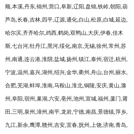
顺,本溪,丹东,锦州,营口,阜新,辽阳,盘锦,铁岭,朝阳,葫
芦岛,长春,吉林,四平,辽源,通化,白山,松原,白城,延边,
哈尔滨,齐齐哈尔,鸡西,鹤岗,双鸭山,大庆,伊春,佳木
斯,七台河,牡丹江,黑河,绥化,南京,无锡,徐州,常州,苏
州,南通,连云港,淮阴,盐城,扬州,镇江,泰州,宿迁,杭州,
宁波,温州,嘉兴,湖州,绍兴,金华,衢州,舟山,台州,丽水,
合肥,芜湖,蚌埠,淮南,马鞍山,淮北,铜陵,安庆,黄山,滁
州,阜阳,宿州,巢湖,六安,亳州,池州,宣城,福州,厦门,莆
田,三明,泉州,漳州,南平,龙岩,宁德,南昌,景德镇,萍乡,
九江,新余,鹰潭,赣州,吉安,宜春,抚州,上饶,济南,青岛,