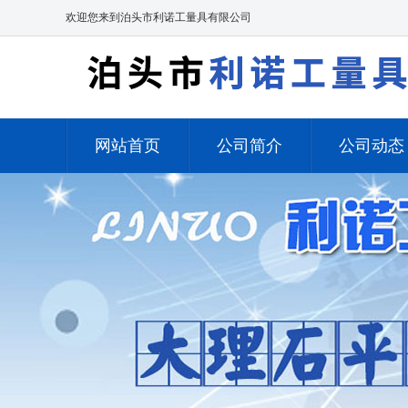
欢迎您来到泊头市利诺工量具有限公司
网站首页
公司简介
公司动态