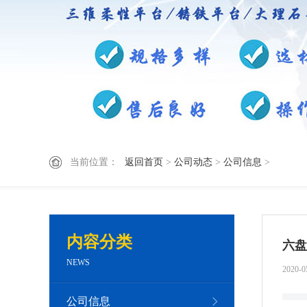
当前位置：
返回首页
>
公司动态
>
公司信息
>
内容分类
六盘
NEWS
2020-0
公司信息