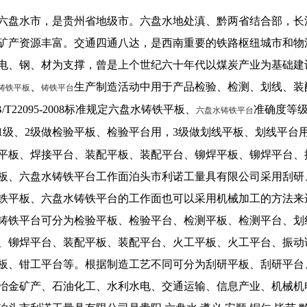
六盘水市，是贵州省地级市。六盘水地处滇、黔两省结合部，长
矿产资源丰富。交通四通八达，是西南重要的铁路枢纽城市和物
电、钢、材为支撑，曾是上个世纪六十年代以煤炭产业为基础建
、
生产制造活动中用于产品检验、检测、划线、装
铸铁平板
铸铁平台
/T22095-2008标准规定
六盘水铸铁平板
、
准确度等级
六盘水铸铁平台
1级、2级做检验平板、检验平台用，3级做划线平板、划线平台
平板、焊接平台、装配平板、装配平台、铆焊平板、铆焊平台、
板、六盘水铸铁平台
工作面泊头市利诺工量具有限公司采用刮研
铁平板、六盘水铸铁平台
的工作面也可以采用机械加工的方法来
铸铁平台
可分为检验平板、检验平台、检测平板、检测平台、划
、铆焊平台、装配平板、装配平台、火工平板、火工平台、振动
板、钳工平台等。根据制造工艺不同可分为刮研平板、刮研平台
冶金矿产、石油化工、水利水电、交通运输、信息产业、机械机